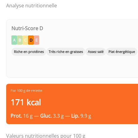
Analyse nutritionnelle
Nutri-Score D
A
B
C
D
E
Riche en protéines
Très riche en graisses
Assez salé
Plat énergétique
Par 100 g de recette
171 kcal
Prot.
16 g —
Gluc.
3.3 g —
Lip.
9.9 g
Valeurs nutritionnelles pour 100 g