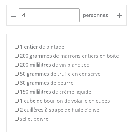
–
+
personnes
1
entier
de pintade
200
grammes
de marrons entiers en boîte
200
millilitres
de vin blanc sec
50
grammes
de truffe en conserve
30
grammes
de beurre
150
millilitres
de crème liquide
1
cube
de bouillon de volaille en cubes
2
cuillères à soupe
de huile d’olive
sel et poivre