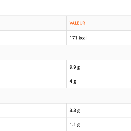
VALEUR
171 kcal
9.9 g
4 g
3.3 g
1.1 g