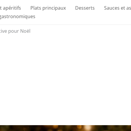
t apéritifs
Plats principaux
Desserts
Sauces et a
 gastronomiques
tive pour Noël