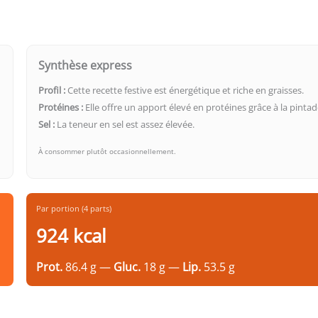
Synthèse express
Profil :
Cette recette festive est énergétique et riche en graisses.
Protéines :
Elle offre un apport élevé en protéines grâce à la pintad
Sel :
La teneur en sel est assez élevée.
À consommer plutôt occasionnellement.
Par portion (4 parts)
924 kcal
Prot.
86.4 g —
Gluc.
18 g —
Lip.
53.5 g