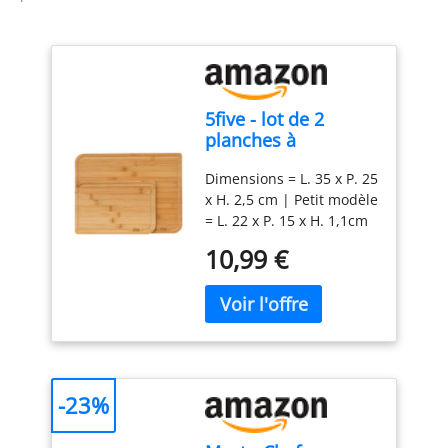
5five - lot de 2
planches à
découper bambou
Dimensions = L. 35 x P. 25
x H. 2,5 cm | Petit modèle
= L. 22 x P. 15 x H. 1,1cm
| Grand modèle = L. 35 x
10,99 €
P. 25 x H. 1,4cm | Poids =
1.054 kg | Matière de la
structure: Bambou
-23%