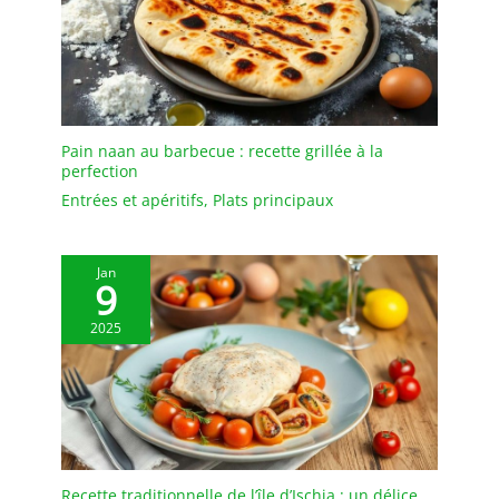
les liquides ni les odeurs.
Il est facile à nettoyer en
le rinçant à l'eau tiède
savonneuse et n'est pas
adapté au lave-vaisselle.
Pain naan au barbecue : recette grillée à la
perfection
Entrées et apéritifs
,
Plats principaux
Jan
9
2025
Recette traditionnelle de l’île d’Ischia : un délice