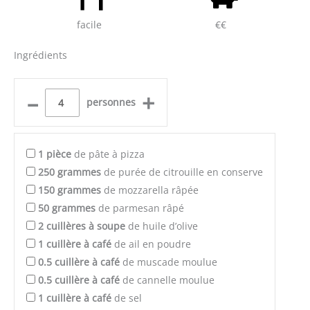
facile
€€
Ingrédients
–
+
personnes
1
pièce
de pâte à pizza
250
grammes
de purée de citrouille en conserve
150
grammes
de mozzarella râpée
50
grammes
de parmesan râpé
2
cuillères à soupe
de huile d’olive
1
cuillère à café
de ail en poudre
0.5
cuillère à café
de muscade moulue
0.5
cuillère à café
de cannelle moulue
1
cuillère à café
de sel