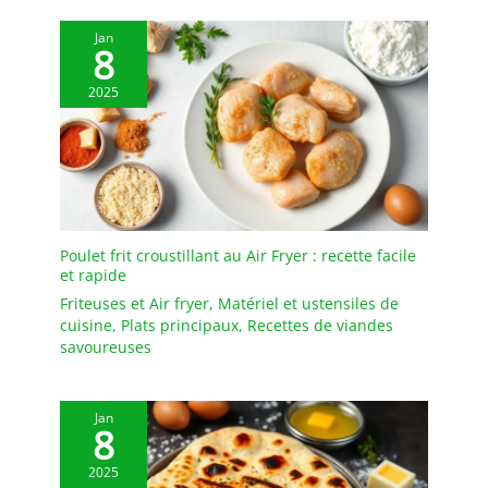
9in x 6in. BAMBOU
Jan
DURABLE - Les planches
8
à découper sont
fabriquées à partir de
2025
bambou naturel et
durable. Le bambou
pousse rapidement, ne
nécessite pas d'engrais
et se régénère tout seul,
ce qui en fait une culture
très écologique. Sans
Poulet frit croustillant au Air Fryer : recette facile
produits chimiques
et rapide
ajoutés, nos planches en
Friteuses et Air fryer
,
Matériel et ustensiles de
bambou sont
cuisine
,
Plats principaux
,
Recettes de viandes
complètement sûres
savoureuses
pour préparer et
présenter les aliments.
FACILE À NETTOYER - Le
Jan
bambou est
8
naturellement non
2025
poreux et n'absorbe ni