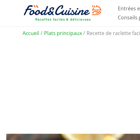
Aller
Entrées e
au
Conseils
contenu
Accueil
Plats principaux
Recette de raclette fa