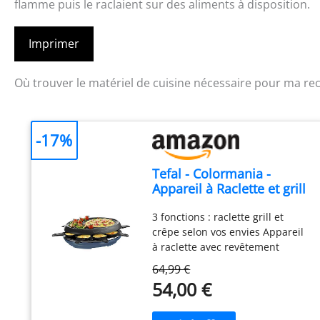
flamme puis le raclaient sur des aliments à disposition.
Imprimer
Où trouver le matériel de cuisine nécessaire pour ma rec
-17%
Tefal - Colormania -
Appareil à Raclette et grill
3 en 1-8 personnes
3 fonctions : raclette grill et
crêpe selon vos envies Appareil
à raclette avec revêtement
antiadhésif Easy plus : renforcé
64,99 €
par des particules de titane
54,00 €
Facile à nettoyer : appareil à
raclette compatible lave-