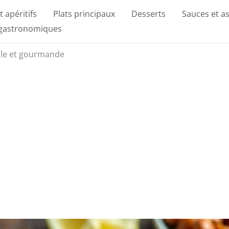
t apéritifs
Plats principaux
Desserts
Sauces et a
 gastronomiques
cile et gourmande