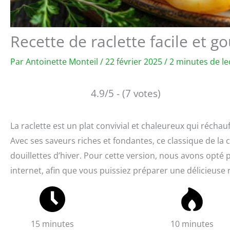
Recette de raclette facile et 
Par
Antoinette Monteil
/
22 février 2025
/
2 minutes de le
4.9/5 - (7 votes)
La raclette est un plat convivial et chaleureux qui réchauf
Avec ses saveurs riches et fondantes, ce classique de l
douillettes d’hiver. Pour cette version, nous avons opté
internet, afin que vous puissiez préparer une délicieuse 
15 minutes
10 minutes