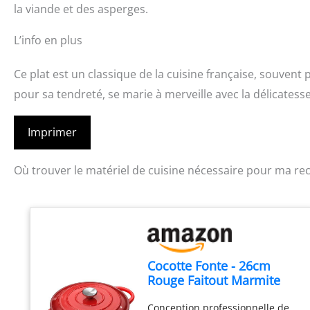
la viande et des asperges.
L’info en plus
Ce plat est un classique de la cuisine française, souvent
pour sa tendreté, se marie à merveille avec la délicatess
Imprimer
Où trouver le matériel de cuisine nécessaire pour ma rec
Cocotte Fonte - 26cm
Rouge Faitout Marmite
Four Hollandais avec
Conception professionnelle de
Couvercle, Topbooc 5L