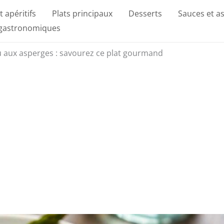
t apéritifs
Plats principaux
Desserts
Sauces et a
 gastronomiques
au aux asperges : savourez ce plat gourmand