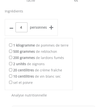
facile
€€
Ingrédients
–
+
personnes
1
kilogramme
de pommes de terre
500
grammes
de reblochon
200
grammes
de lardons fumés
2
unités
de oignons
20
centilitres
de crème fraîche
10
centilitres
de vin blanc sec
sel et poivre
Analyse nutritionnelle