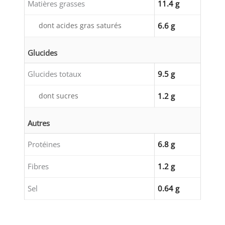
Matières grasses
11.4 g
dont acides gras saturés
6.6 g
Glucides
Glucides totaux
9.5 g
dont sucres
1.2 g
Autres
Protéines
6.8 g
Fibres
1.2 g
Sel
0.64 g