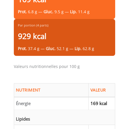
Prot.
6.8 g —
Gluc.
9.5 g —
Lip.
11.4 g
Par portion (4 parts)
929 kcal
Prot.
37.4 g —
Gluc.
52.1 g —
Lip.
62.8 g
Valeurs nutritionnelles pour 100 g
NUTRIMENT
VALEUR
Énergie
169 kcal
Lipides