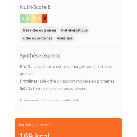
Nutri-Score E
A
B
C
D
E
Très riche en graisses
Plat énergétique
Riche en protéines
Assez salé
Synthèse express
Profil :
La tartiflette est très énergétique et riche en
graisses.
Protéines :
Elle offre un apport modéré en protéines.
Sel :
Sa teneur en sel est assez élevée.
À consommer plutôt occasionnellement.
Par 100 g de recette
169 kcal