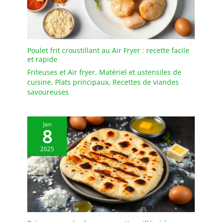
répondant à divers
besoins diététiques : Cet
ensemble de assiettes à
pâtes noir en 6 pièces
n'est pas seulement un
Poulet frit croustillant au Air Fryer : recette facile
choix idéal pour servir
et rapide
des nouilles, mais peut
Friteuses et Air fryer
,
Matériel et ustensiles de
également facilement
cuisine
,
Plats principaux
,
Recettes de viandes
manipuler divers
savoureuses
aliments tels que les
salades et les soupes.
Que ce soit pour les
Jan
repas quotidiens de
8
famille, les
2025
rassemblements d'amis
ou les pique-niques en
plein air, il peut ajouter
une touche d'élégance à
votre cuisine, rendant
chaque repas plein de
rituel. Matériau en