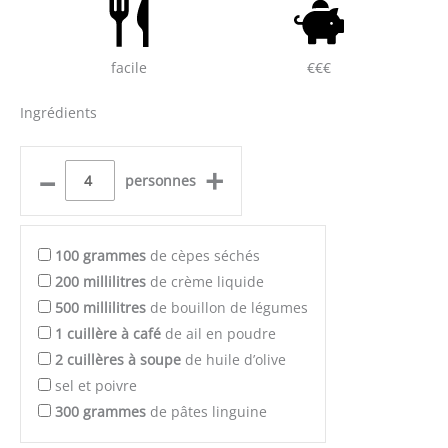
facile
€€€
Ingrédients
–
+
personnes
100
grammes
de cèpes séchés
200
millilitres
de crème liquide
500
millilitres
de bouillon de légumes
1
cuillère à café
de ail en poudre
2
cuillères à soupe
de huile d’olive
sel et poivre
300
grammes
de pâtes linguine