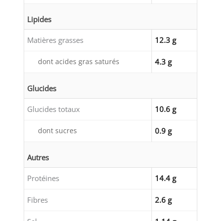
Lipides
Matières grasses
12.3 g
dont acides gras saturés
4.3 g
Glucides
Glucides totaux
10.6 g
dont sucres
0.9 g
Autres
Protéines
14.4 g
Fibres
2.6 g