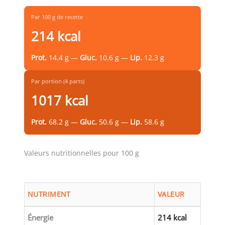
Par 100 g de recette
214 kcal
Prot.
14.4 g —
Gluc.
10.6 g —
Lip.
12.3 g
Par portion (4 parts)
1017 kcal
Prot.
68.2 g —
Gluc.
50.6 g —
Lip.
58.6 g
Valeurs nutritionnelles pour 100 g
NUTRIMENT
VALEUR
Énergie
214 kcal