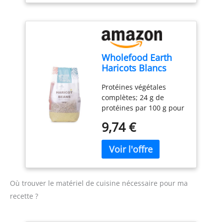
Wholefood Earth
Haricots Blancs
Sans OGM 1 kg -
Protéines végétales
Légumineuses
complètes; 24 g de
Riches en Protéines
protéines par 100 g pour
et Fibres
soutenir l'énergie et la
9,74 €
satiété familiale sans
compromis nutritionnel
Fibres alimentaires
abondantes; 25 g de
fibres soutiennent la
digestion et le bien-être
Où trouver le matériel de cuisine nécessaire pour ma
digestif pour toute la
recette ?
famille Sans OGM
certifiés et naturels;