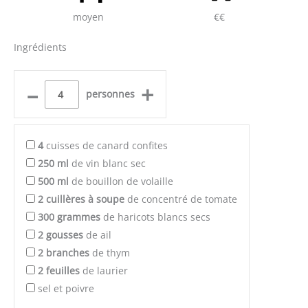
moyen
€€
Ingrédients
–
+
personnes
4
cuisses de canard confites
250
ml
de vin blanc sec
500
ml
de bouillon de volaille
2
cuillères à soupe
de concentré de tomate
300
grammes
de haricots blancs secs
2
gousses
de ail
2
branches
de thym
2
feuilles
de laurier
sel et poivre