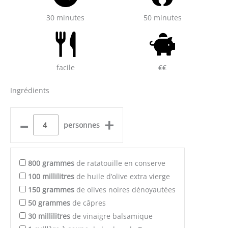
30 minutes
50 minutes
facile
€€
Ingrédients
–
+
personnes
800
grammes
de ratatouille en conserve
100
millilitres
de huile d’olive extra vierge
150
grammes
de olives noires dénoyautées
50
grammes
de câpres
30
millilitres
de vinaigre balsamique