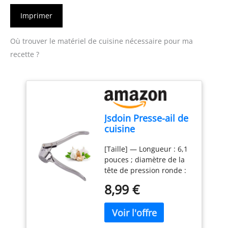
Imprimer
Où trouver le matériel de cuisine nécessaire pour ma
recette ?
Jsdoin Presse-ail de
cuisine
professionnel,
[Taille] — Longueur : 6,1
hachoir à ail,
pouces ; diamètre de la
broyeur à
tête de pression ronde :
gingembre UK,
1,2 pouces [Matériau] —
éplucheur, presse-
8,99 €
Jsdoin Le presse-ail est
ail robuste,
fabriqué en alliage de
écrasement d'ail,
zinc, léger et résistant,
hachoir à ail
vous n'avez pas à vous
convivial, facile à