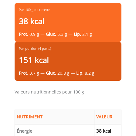
Par 100 g de recette
38 kcal
Prot.
0.9 g —
Gluc.
5.3 g —
Lip.
2.1 g
Par portion (4 parts)
151 kcal
Prot.
3.7 g —
Gluc.
20.8 g —
Lip.
8.2 g
Valeurs nutritionnelles pour 100 g
NUTRIMENT
VALEUR
Énergie
38 kcal