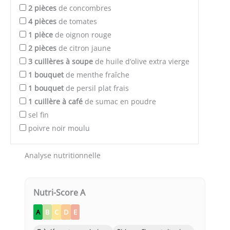
2
pièces
de concombres
4
pièces
de tomates
1
pièce
de oignon rouge
2
pièces
de citron jaune
3
cuillères à soupe
de huile d’olive extra vierge
1
bouquet
de menthe fraîche
1
bouquet
de persil plat frais
1
cuillère à café
de sumac en poudre
sel fin
poivre noir moulu
Analyse nutritionnelle
Nutri-Score A
A
B
C
D
E