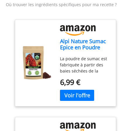
Où trouver les ingrédients spécifiques pour ma recette ?
Alpi Nature Sumac
Epice en Poudre
125g, Baies de
La poudre de sumac est
Sumac Séchées et
fabriquée à partir des
Moulues Mélangées
baies séchées de la
avec du Sel
plante, qui pousse au
6,99 €
Moyen-Orient, dans les
régions
méditerranéennes et
dans certaines régions
d'Afrique du Nord. Elle
est utilisée depuis des
siècles dans ces régions
pour son goût acidulé