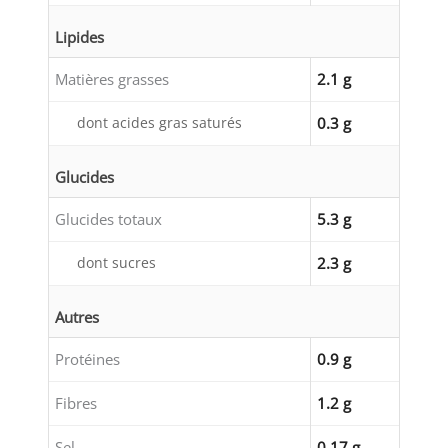
Lipides
Matières grasses
2.1 g
dont acides gras saturés
0.3 g
Glucides
Glucides totaux
5.3 g
dont sucres
2.3 g
Autres
Protéines
0.9 g
Fibres
1.2 g
Sel
0.17 g