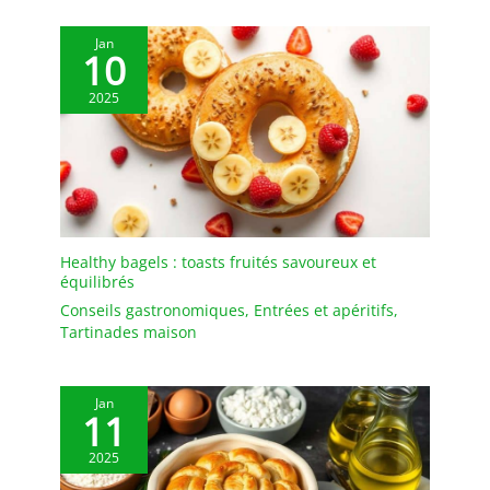
Préparez-vous à recevoir
de nombreux
Jan
compliments!
10
PRATIQUE: Grande
2025
capacité jusqu’à 1.5L
lorsqu’il est utilisé
comme une carafe, mais
il s’adapte également à la
plupart des portes de
réfrigérateur. Sans BPA, Il
a été conçu pour un
usage quotidien, et peut
Healthy bagels : toasts fruités savoureux et
équilibrés
être placé dans votre
lave-vaisselle. Grâce à
Conseils gastronomiques
,
Entrées et apéritifs
,
son bec verseur profilé et
Tartinades maison
son couvercle en acier
inoxydable, vous ne
renverserez aucune des
Jan
11
délicieuses infusions que
vous avez préparées.
2025
QUALITÉ SUPERIEURE: