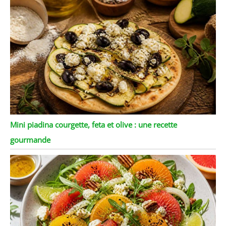
sommes tellement sûrs
que vous aimerez votre
pichet qu’il offre une
garantie satisfaction à vie
: si, pour quelque raison
que ce soit, vous n’êtes
pas enchanté par votre
pichet, nous vous
rembourserons ou le
remplacerons sans
aucune question posée!
En bonus vous recevrez
Mini piadina courgette, feta et olive : une recette
également des
gourmande
instructions pour
télécharger gratuitement
votre eBook de recettes
d’infusion. Faites-vous
plaisir avec ce
magnifique pichet cold
brew des à present!