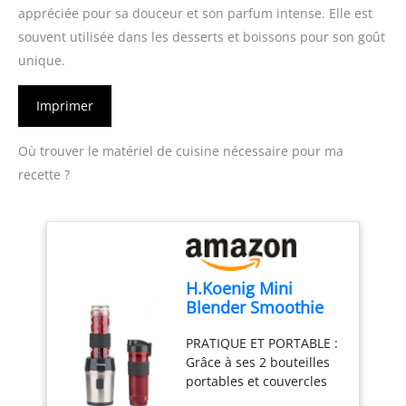
appréciée pour sa douceur et son parfum intense. Elle est
souvent utilisée dans les desserts et boissons pour son goût
unique.
Imprimer
Où trouver le matériel de cuisine nécessaire pour ma
recette ?
H.Koenig Mini
Blender Smoothie
Mixeur SMOO9 –
PRATIQUE ET PORTABLE :
570ml, 300W, 4
Grâce à ses 2 bouteilles
Lames Inox, sans
portables et couvercles
BPA, 2 Bouteilles
hermétique, préparez,
Portables avec