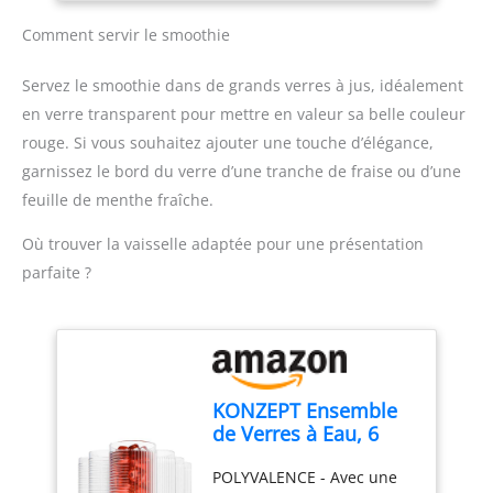
homogène. TAILLE
soupes, compotes en une
FAMILIALE : Blender à
seule fois grâce à son
Comment servir le smoothie
smoothie pour toute la
volume généreux
famille - Le grand pichet
GARANTIE ÉTENDUE DE 2
Servez le smoothie dans de grands verres à jus, idéalement
de 1,9 litre prépare
ANS : Profitez d'une
en verre transparent pour mettre en valeur sa belle couleur
jusqu'à 5 portions à la
garantie 2 ans avec SAV
rouge. Si vous souhaitez ajouter une touche d’élégance,
fois (verres de 200 ml) -
en France pour une
Gourde nomade incluse
utilisation durable en
garnissez le bord du verre d’une tranche de fraise ou d’une
TECHNOLOGIE
toute sérénité
feuille de menthe fraîche.
PROBLEND UNIQUE: avec
un moteur, une forme de
Où trouver la vaisselle adaptée pour une présentation
lame et un pichet au
parfaite ?
design idéal pour mixer
et profiter d'une
puissance optimale
RECETTES
PERSONNALISÉES :
préparez des smoothies
KONZEPT Ensemble
maison sains, des soupes
de Verres à Eau, 6
et plus avec l'appli
Pièces, 400 ml Verres
HomeID - Des recettes
POLYVALENCE - Avec une
à Boire Grands,
personnalisées