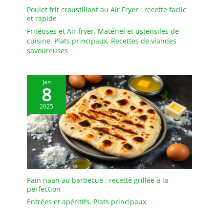
une capacité totale de
Poulet frit croustillant au Air Fryer : recette facile
550 ml et une capacité
et rapide
utile de 540 ml. Il mesure
Friteuses et Air fryer
,
Matériel et ustensiles de
150 mm de haut et 79
cuisine
,
Plats principaux
,
Recettes de viandes
mm de diamètre. Il a été
savoureuses
conçu pour tenir
parfaitement dans la
main, ajoutant du confort
Jan
à la consommation de
8
boissons. FABRICANT DE
2025
VERRE EUROPEEN – La
société Krosno est un
fabricant de verre
européen reconnu,
spécialisé dans la
création d’articles
élégants pour
agrémenter les tables du
Pain naan au barbecue : recette grillée à la
perfection
monde entier. Le verre
proposé est d’une qualité
Entrées et apéritifs
,
Plats principaux
exceptionnelle. Tous les