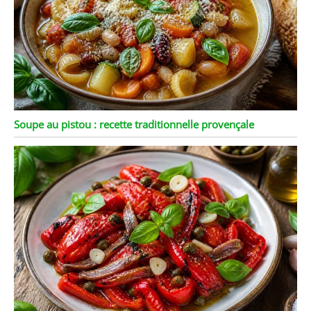
avec le lave-vaisselle,
facile à nettoyer et rapide
: il peut être
complètement mis dans
le lave-vaisselle pour le
nettoyage,éliminant les
étapes fastidieuses du
lavage à la main, vous
Soupe au pistou : recette traditionnelle provençale
permettant d'avoir plus
de temps pour vous
détendre après les repas.
Dans le même temps, le
matériau est résistant à
la chaleur, et il n'est pas
facile de retenir les
taches et les odeurs
après le nettoyage,
gardant la surface de la
plaque propre comme
neuve,ce qui le rend plus
sans soucis à utiliser.