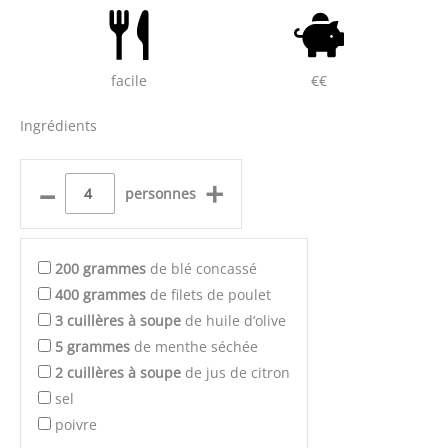
facile
€€
Ingrédients
–
+
personnes
200
grammes
de blé concassé
400
grammes
de filets de poulet
3
cuillères à soupe
de huile d’olive
5
grammes
de menthe séchée
2
cuillères à soupe
de jus de citron
sel
poivre