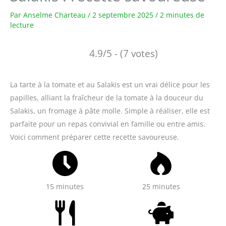
Par
Anselme Charteau
/
2 septembre 2025
/
2 minutes de
lecture
4.9/5 - (7 votes)
La tarte à la tomate et au Salakis est un vrai délice pour les
papilles, alliant la fraîcheur de la tomate à la douceur du
Salakis, un fromage à pâte molle. Simple à réaliser, elle est
parfaite pour un repas convivial en famille ou entre amis.
Voici comment préparer cette recette savoureuse.
15 minutes
25 minutes