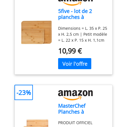
5five - lot de 2
planches à
découper bambou
Dimensions = L. 35 x P. 25
x H. 2,5 cm | Petit modèle
= L. 22 x P. 15 x H. 1,1cm
| Grand modèle = L. 35 x
10,99 €
P. 25 x H. 1,4cm | Poids =
1.054 kg | Matière de la
structure: Bambou
-23%
MasterChef
Planches à
Découper Bambou,
PRODUIT OFFICIEL
Lot de Planche à