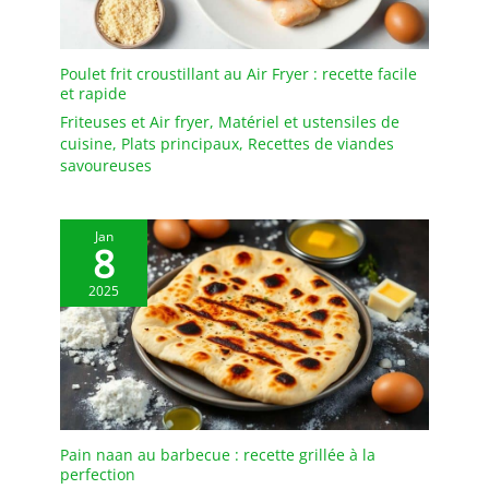
poêle à griller
Capacité : 300 ml -
directement dans le feu
Matériau : fonte déjà
ou sur les braises
cuite
Poulet frit croustillant au Air Fryer : recette facile
chaudes.
et rapide
Friteuses et Air fryer
,
Matériel et ustensiles de
cuisine
,
Plats principaux
,
Recettes de viandes
savoureuses
Jan
8
2025
Pain naan au barbecue : recette grillée à la
perfection