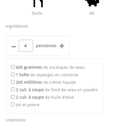
facile
€€
Ingrédients
–
+
personnes
600
grammes
de escalopes de veau
1
boîte
de asperges en conserve
200
millilitres
de crème liquide
2
cuil. à soupe
de fond de veau en poudre
2
cuil. à soupe
de huile d’olive
sel et poivre
Ustensiles