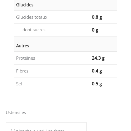
Glucides
Glucides totaux
0.8 g
dont sucres
0 g
Autres
Protéines
24.3 g
Fibres
0.4 g
Sel
0.5 g
Ustensiles