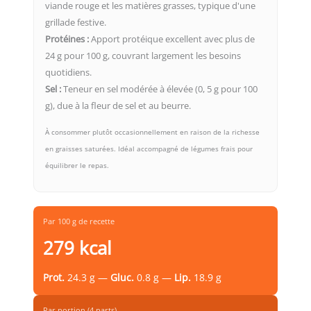
viande rouge et les matières grasses, typique d'une
grillade festive.
Protéines :
Apport protéique excellent avec plus de
24 g pour 100 g, couvrant largement les besoins
quotidiens.
Sel :
Teneur en sel modérée à élevée (0, 5 g pour 100
g), due à la fleur de sel et au beurre.
À consommer plutôt occasionnellement en raison de la richesse
en graisses saturées. Idéal accompagné de légumes frais pour
équilibrer le repas.
Par 100 g de recette
279 kcal
Prot.
24.3 g —
Gluc.
0.8 g —
Lip.
18.9 g
Par portion (4 parts)