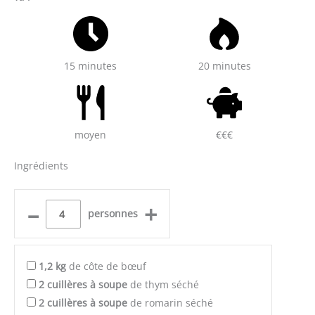
15 minutes
20 minutes
moyen
€€€
Ingrédients
–
+
personnes
1,2
kg
de côte de bœuf
2
cuillères à soupe
de thym séché
2
cuillères à soupe
de romarin séché