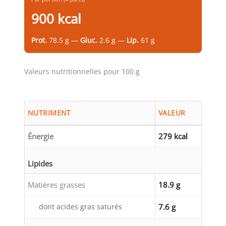
900 kcal
Prot.
78.5 g —
Gluc.
2.6 g —
Lip.
61 g
Valeurs nutritionnelles pour 100 g
NUTRIMENT
VALEUR
Énergie
279 kcal
Lipides
Matières grasses
18.9 g
dont acides gras saturés
7.6 g