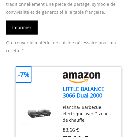
traditionnellement une pièce de partage, symbole de
convivialité et de générosité à la table française.
Imprimer
Où trouver le matériel de cuisine nécessaire pour ma
recette ?
-7%
LITTLE BALANCE
3066 Dual 2000
Nopifas, Plancha
Plancha/ Barbecue
Barbecue
électrique avec 2 zones
électrique, Sans
de chauffe
PFAS, 2 zones de
indépendantes : 2
cuissons
83,66 €
surfaces de cuisson grill
indépendantes,