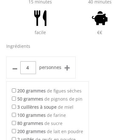
15 minutes
40 minutes
facile
€€
Ingrédients
–
+
personnes
200
grammes
de figues sèches
50
grammes
de pignons de pin
3
cuillères à soupe
de miel
100
grammes
de farine
80
grammes
de sucre
200
grammes
de lait en poudre
2
unités
de œufs en poudre