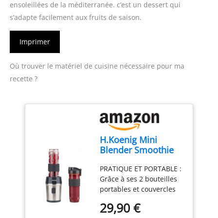
ensoleillées de la méditerranée. c’est un dessert qui
s’adapte facilement aux fruits de saison.
Imprimer
Où trouver le matériel de cuisine nécessaire pour ma
recette ?
H.Koenig Mini
Blender Smoothie
Mixeur SMOO9 –
PRATIQUE ET PORTABLE :
570ml, 300W, 4
Grâce à ses 2 bouteilles
Lames Inox, sans
portables et couvercles
BPA, 2 Bouteilles
hermétique, préparez,
Portables avec
29,90 €
emportez et savourez vos
Couvercles de