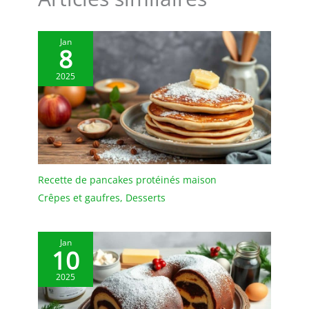
Jan
8
2025
Recette de pancakes protéinés maison
Crêpes et gaufres
,
Desserts
Jan
10
2025