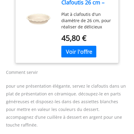
Clafoutis 26 cm –
suivre étape par étape
Céramique Haute
CONTENU DE LA BOITE :
Plat à clafoutis d'un
Résistance Beige
Blender, pichet en
diamètre de 26 cm, pour
Argile – Cuisson
plastique lavable au lave-
réaliser de délicieux
Moelleuse et Dorée
vaisselle, gourde nomade
clafoutis aux deux fruits,
– Fabriqué en
45,80 €
apple-pie, gâteau aux
France
pommes et au pain
d'épice… Grâce à son
email résistant de grande
qualité, vous pouvez
couper directement
Comment servir
dedans, sans craindre de
rayer. Fabriqué en
pour une présentation élégante, servez le clafoutis dans un
céramique, ce matériau
plat de présentation en céramique. découpez-le en parts
permet une cuisson
généreuses et disposez-les dans des assiettes blanches
homogène pour des plats
cuits à cœur et
pour mettre en valeur les couleurs du dessert.
savoureux; à table, la
accompagnez d’une cuillère à dessert en argent pour une
température est
touche raffinée.
maintenue pendant toute
la durée du repas.