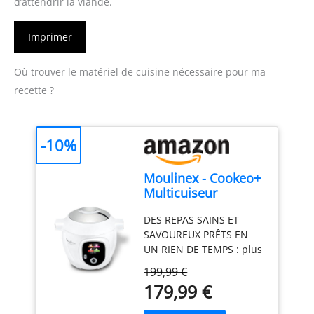
d’attendrir la viande.
Imprimer
Où trouver le matériel de cuisine nécessaire pour ma
recette ?
-10%
Moulinex - Cookeo+
Multicuiseur
intelligent - 6 L - 80
DES REPAS SAINS ET
recettes - Blanc
SAVOUREUX PRÊTS EN
UN RIEN DE TEMPS : plus
de 200 recettes maison à
199,99 €
réaliser en moins de 10
179,99 €
minutes avec le
multicuiseur haute