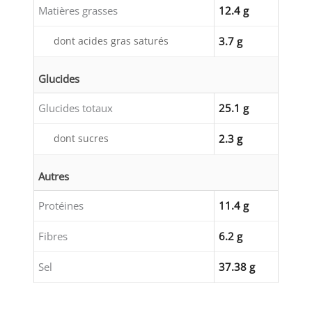
Matières grasses
12.4 g
dont acides gras saturés
3.7 g
Glucides
Glucides totaux
25.1 g
dont sucres
2.3 g
Autres
Protéines
11.4 g
Fibres
6.2 g
Sel
37.38 g