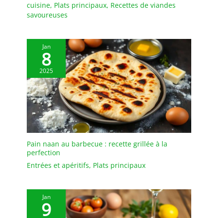
comptoir et la table
conservation
cuisine
,
Plats principaux
,
Recettes de viandes
propres. Cadeau idéal
savoureuses
pour la fête des mères, la
fête des pères
EMBALLAGE: Un
Jan
8
emballage bien conçu
protège la vaisselle en
2025
toute sécurité pendant le
transport. Nous vous
offrirons un
remplacement gratuit si
les plateaux arrivent
cassés
Pain naan au barbecue : recette grillée à la
perfection
Entrées et apéritifs
,
Plats principaux
Jan
9