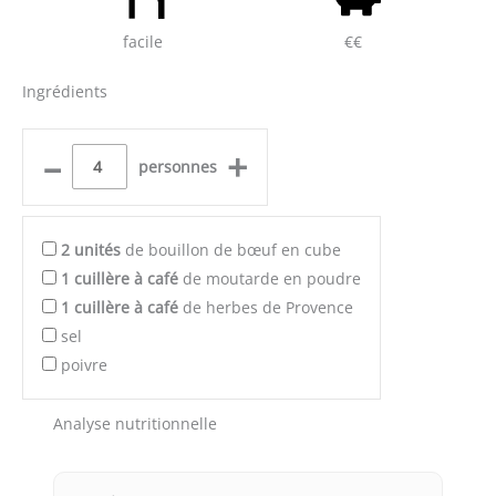
facile
€€
Ingrédients
–
+
personnes
2
unités
de bouillon de bœuf en cube
1
cuillère à café
de moutarde en poudre
1
cuillère à café
de herbes de Provence
sel
poivre
Analyse nutritionnelle