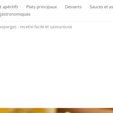
t apéritifs
Plats principaux
Desserts
Sauces et a
 gastronomiques
asperges : recette facile et savoureuse