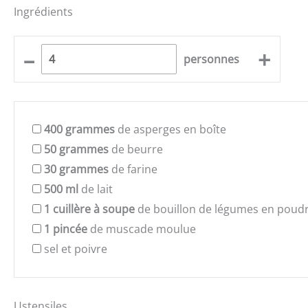
Ingrédients
–
+
personnes
400
grammes
de asperges en boîte
50
grammes
de beurre
30
grammes
de farine
500
ml
de lait
1
cuillère à soupe
de bouillon de légumes en poud
1
pincée
de muscade moulue
sel et poivre
Ustensiles