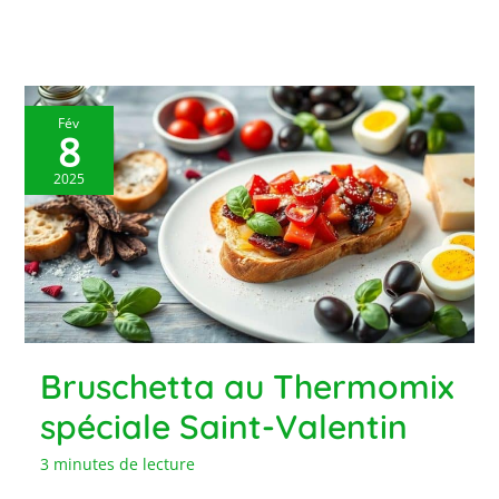
Fév
8
2025
Bruschetta au Thermomix
spéciale Saint-Valentin
3 minutes de lecture