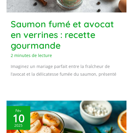
Saumon fumé et avocat
en verrines : recette
gourmande
2 minutes de lecture
Imaginez un mariage parfait entre la fraîcheur de
l’avocat et la délicatesse fumée du saumon, présenté
Fév
10
2025