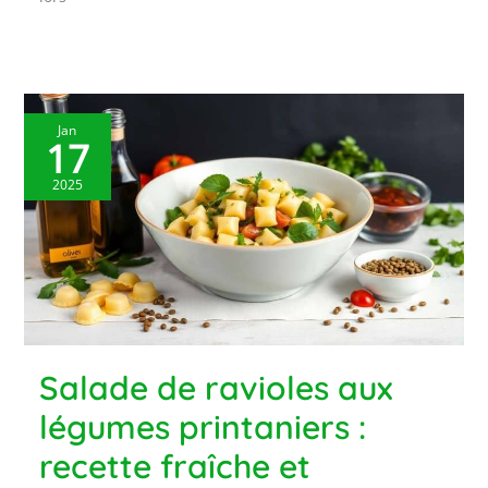
Jan
17
2025
Salade de ravioles aux
légumes printaniers :
recette fraîche et