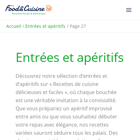
Aller
R
au
e
contenu
c
Accueil
Entrées et apéritifs
Page 27
h
e
r
Entrées et apéritifs
c
h
e
Découvrez notre sélection d’entrées et
r
d’apéritifs sur « Recettes de cuisine
délicieuses et faciles », où chaque bouchée
est une véritable invitation à la convivialité.
Que vous prépariez un apéritif improvisé
entre amis ou que vous souhaitiez débuter
votre repas avec élégance, nos recettes
variées sauront séduire tous les palais. Des