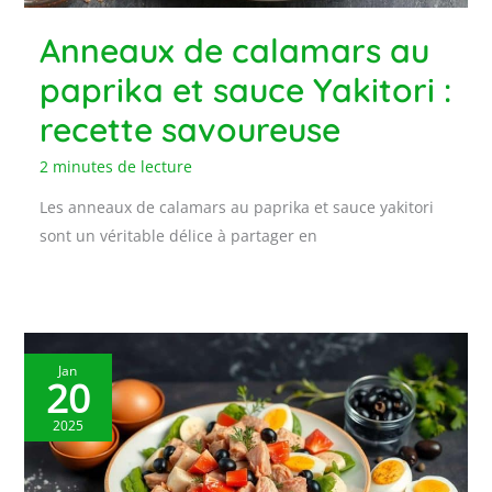
Anneaux de calamars au
paprika et sauce Yakitori :
recette savoureuse
2 minutes de lecture
Les anneaux de calamars au paprika et sauce yakitori
sont un véritable délice à partager en
Jan
20
2025